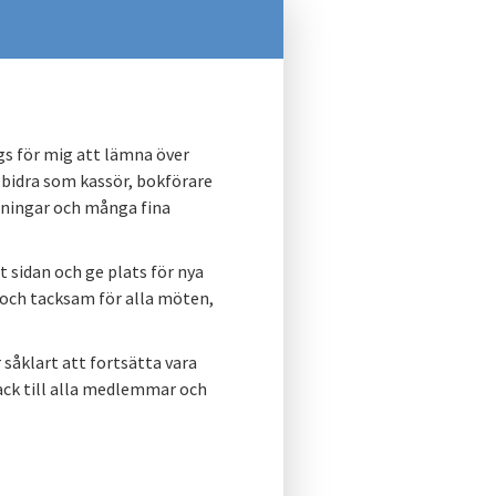
ags för mig att lämna över
 bidra som kassör, bokförare
aningar och många fina
 åt sidan och ge plats för nya
 och tacksam för alla möten,
 såklart att fortsätta vara
tack till alla medlemmar och