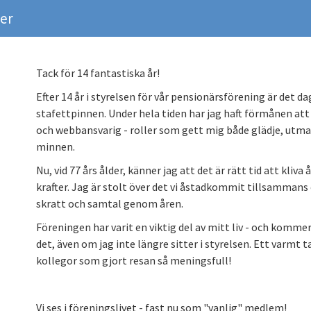
er
Tack för 14 fantastiska år!
Efter 14 år i styrelsen för vår pensionärsförening är det d
stafettpinnen. Under hela tiden har jag haft förmånen att
och webbansvarig - roller som gett mig både glädje, utm
minnen.
Nu, vid 77 års ålder, känner jag att det är rätt tid att kliva
krafter. Jag är stolt över det vi åstadkommit tillsammans
skratt och samtal genom åren.
Föreningen har varit en viktig del av mitt liv - och kommer
det, även om jag inte längre sitter i styrelsen. Ett varmt 
kollegor som gjort resan så meningsfull!
Vi ses i föreningslivet - fast nu som "vanlig" medlem!