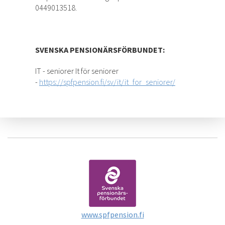
0449013518.
SVENSKA PENSIONÄRSFÖRBUNDET:
IT - seniorer It för seniorer
-
https://spfpension.fi/sv/it/it_for_seniorer/
www.spfpension.fi