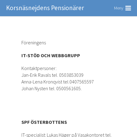
Korsnäsnejdens Pensionärer
Meny
Föreningens
IT-STÖD OCH WEBBGRUPP
Kontaktpersoner:
Jan-Erik Ravals tel. 0503853039
Anna-Lena Kronqvist tel.0407565597
Johan Nysten tel. 0500561605.
SPF ÖSTERBOTTENS
IT-specialist: Lukas Häger på Vasakontoret tel.