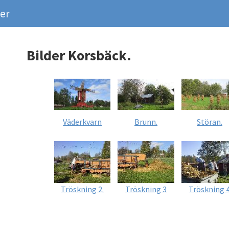
er
Bilder Korsbäck.
Väderkvarn
Brunn.
Störan.
Tröskning 2.
Tröskning 3
Tröskning 