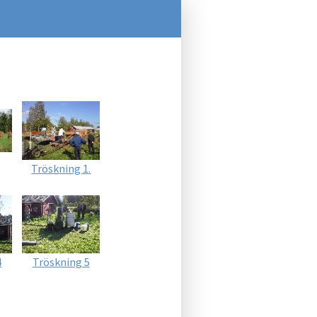
Tröskning 1.
4
Tröskning 5